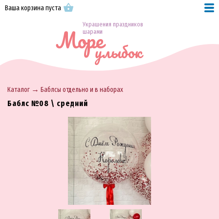
Ваша корзина пуста
Украшения праздников
Море
шарами
улыбок
→
Каталог
Баблсы отдельно и в наборах
Баблс №08 \ средний