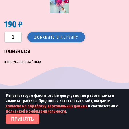
190 ₽
ДОБАВИТЬ В КОРЗИНУ
Гелиевые шары
цена указана за 1 шар
Мы используем файлы cookie для улучшения работы сайта и
анализа трафика. Продолжая использовать сайт, вы даете
© 2018—2026 Море улыбок
2018 Студия
«Ринамика»
согласие на обработку персональных данных
в соответствии с
Политикой конфиденциальности
.
ПРИНЯТЬ